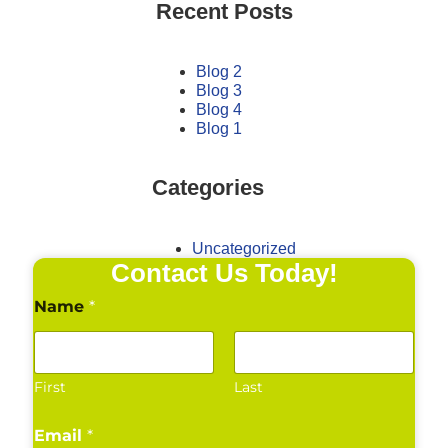
Recent Posts
Blog 2
Blog 3
Blog 4
Blog 1
Categories
Uncategorized
Contact Us Today!
Name
*
First
Last
Email
*